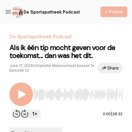
+ Follow
De Sportapotheek Podcast
De Sportapotheek Podcast
Als ik één tip mocht geven voor de
toekomst... dan was het dit.
June 17, 2026
•
Charlotte Meersschaut
•
Season 1
•
Share
Episode 22
Use Left/Right to seek, Home/End to jump to st
0:00
|
28:32